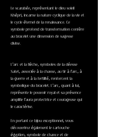
Le scarabée, représentant le dieu soleil
Khépri, incarne la nature cyclique de la vie et
le cycle éternel de la renaissance. Ce
symbole profond de transformation confère
au bracelet une dimension de sagesse
divine.
L'arc et la flèche, symboles de la déesse
Satet, associée à la chasse, au tir à l'arc, à
la guerre et à la fertilité, renforcent la
symbolique du bracelet. L'arc, quant à lui,
représente le pouvoir royal et sa présence
amplifie l'aura protectrice et courageuse qui
le caractérise.
En portant ce bijou exceptionnel, vous
découvrirez également le cartouche
égyptien, symbole de chance et de