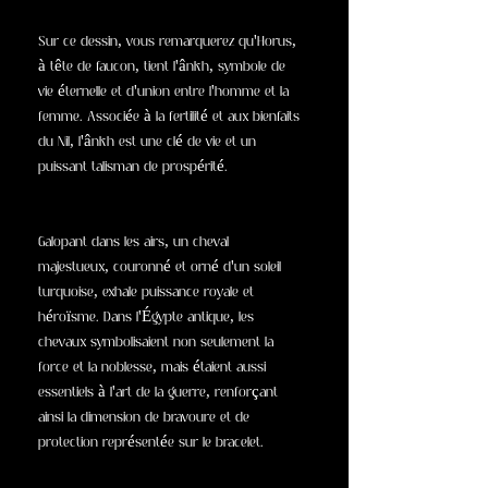
Sur ce dessin, vous remarquerez qu'Horus,
à tête de faucon, tient l'ânkh, symbole de
vie éternelle et d'union entre l'homme et la
femme. Associée à la fertilité et aux bienfaits
du Nil, l'ânkh est une clé de vie et un
puissant talisman de prospérité.
Galopant dans les airs, un cheval
majestueux, couronné et orné d'un soleil
turquoise, exhale puissance royale et
héroïsme. Dans l'Égypte antique, les
chevaux symbolisaient non seulement la
force et la noblesse, mais étaient aussi
essentiels à l'art de la guerre, renforçant
ainsi la dimension de bravoure et de
protection représentée sur le bracelet.