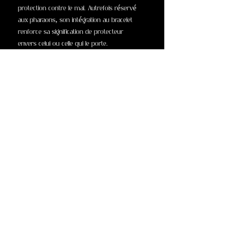
protection contre le mal. Autrefois réservé
aux pharaons, son intégration au bracelet
renforce sa signification de protecteur
envers celui ou celle qui le porte.
Confectionné en or et turquoise, ce bracelet
respire l'opulence et recèle une énergie
spirituelle. L'or, métal des dieux, rayonne de
puissance divine, tandis que la turquoise
apporte équilibre, protection et
épanouissement spirituel.
Plongez dans l'univers mystique de l'Égypte
antique en portant ce bracelet remarquable,
une exquise tapisserie de symboles et de
spiritualité. Qu'il orne votre poignet comme
un talisman de vie éternelle, de protection et
de courage, et qu'il vous fasse partager