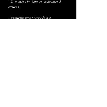
- Émeraude : Symbole de renaissance et
d'amour.
- Tourmaline rose : Associée à la
compassion et à la guérison émotionnelle.
- Tourmaline verte : Favorise le courage et la
force.
- Lapis-lazuli : Représente la sagesse et la
vérité.
INDIGENIUS vous rapproche du monde
antique.
Apportez une touche d'élégance
intemporelle à votre collection avec ALMA,
symbole d'héritage et de savoir-faire.