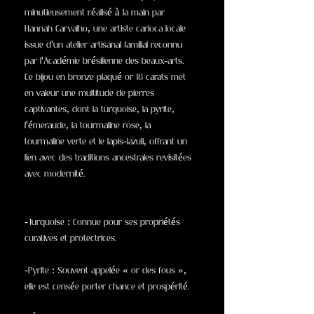
minutieusement réalisé à la main par
Hannah Carvalho, une artiste carioca locale
issue d'un atelier artisanal familial reconnu
par l'Académie brésilienne des beaux-arts.
Ce bijou en bronze plaqué or 18 carats met
en valeur une multitude de pierres
captivantes, dont la turquoise, la pyrite,
l'émeraude, la tourmaline rose, la
tourmaline verte et le lapis-lazuli, offrant un
lien avec des traditions ancestrales revisitées
avec modernité.
-Turquoise : Connue pour ses propriétés
curatives et protectrices.
-Pyrite : Souvent appelée « or des fous »,
elle est censée porter chance et prospérité.