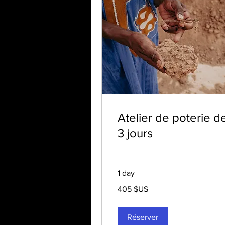
Atelier de poterie d
3 jours
1 day
405
405 $US
dollars
des
États-
Unis
Réserver