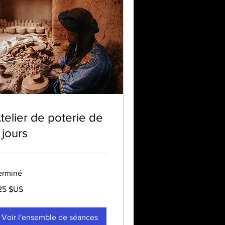
telier de poterie de
 jours
erminé
5
25 $US
lars
s
ts-
is
Voir l'ensemble de séances