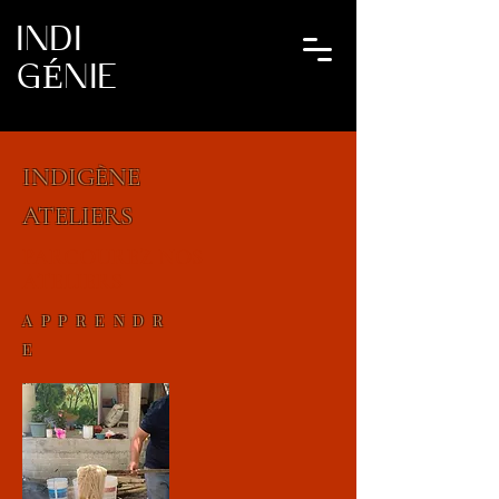
INDI
GÉNIE
INDIGÈNE
ATELIERS
PARCOUREZ NOS
ATELIERS
APPRENDR
E